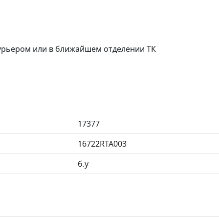
курьером или в ближайшем отделении ТК
17377
16722RTA003
б.у