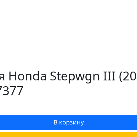
я Honda Stepwgn III (2
7377
В корзину