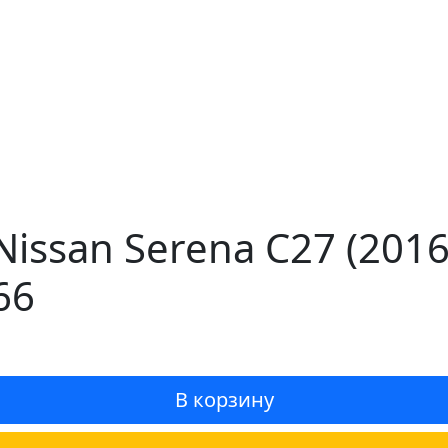
issan Serena C27 (201
66
В корзину