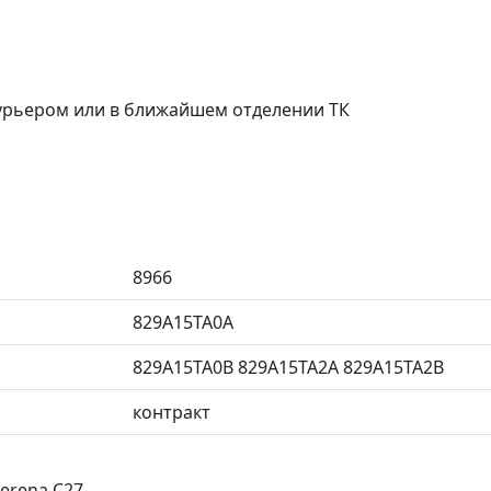
курьером или в ближайшем отделении ТК
8966
829A15TA0A
829A15TA0B 829A15TA2A 829A15TA2B
контракт
erena C27