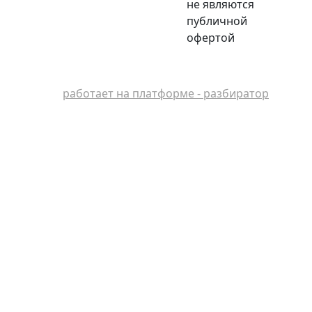
не являются
публичной
офертой
работает на платформе - разбиратор