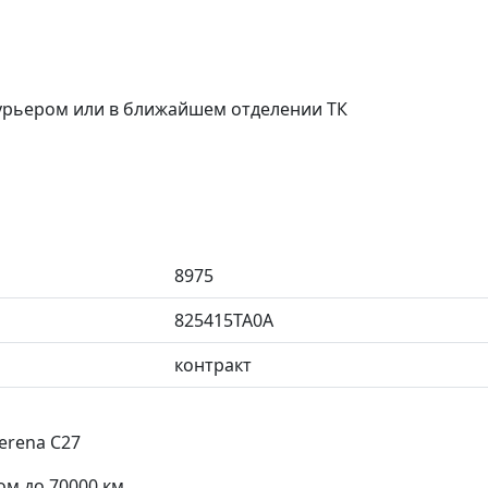
курьером или в ближайшем отделении ТК
8975
825415TA0A
контракт
erena C27
ом до 70000 км.